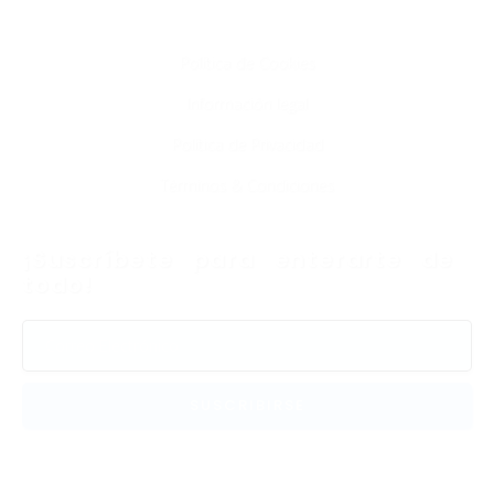
Info
Política de Cookies
Información legal
Política de Privacidad
Términos & Condiciones
¡Suscríbete para enterarte de
todo!
SUSCRIBIRSE