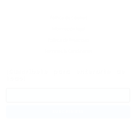
Info
Política de Cookies
Información legal
Política de Privacidad
Términos & Condiciones
¡Suscríbete para enterarte de
todo!
SUSCRIBIRSE