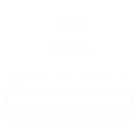
Info
Política de Cookies
Información legal
Política de Privacidad
Términos & Condiciones
¡Suscríbete para enterarte de
todo!
SUSCRIBIRSE