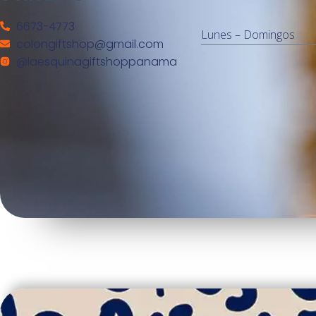
6673-4773
Lunes – Domingos
colongiftshop@gmail.com
@laesquinagiftshoppanama